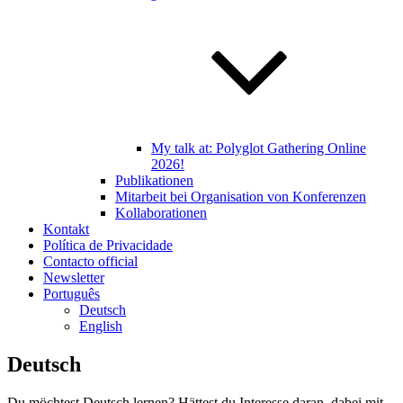
My talk at: Polyglot Gathering Online
2026!
Publikationen
Mitarbeit bei Organisation von Konferenzen
Kollaborationen
Kontakt
Política de Privacidade
Contacto official
Newsletter
Português
Deutsch
English
Deutsch
Du möchtest Deutsch lernen? Hättest du Interesse daran, dabei mit