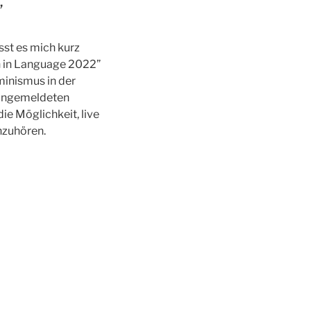
”
sst es mich kurz
en in Language 2022”
minismus in der
 angemeldeten
 Möglichkeit, live
nzuhören.