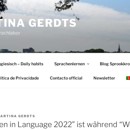
INA GERDTS
prachlabor
giesisch – Daily habits
Sprachenlernen
Blog Sprookkr
lítica de Privacidade
Contacto official
Newsletter
ARTINA GERDTS
n in Language 2022” ist während “W