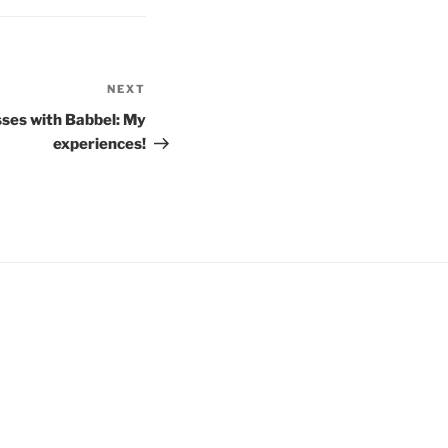
NEXT
Next
Post
ses with Babbel: My
experiences!