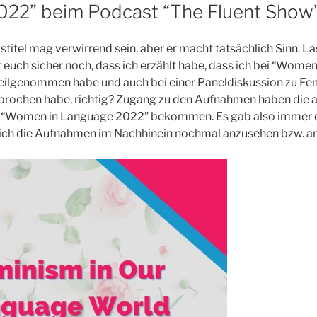
022” beim Podcast “The Fluent Show
stitel mag verwirrend sein, aber er macht tatsächlich Sinn. La
ert euch sicher noch, dass ich erzählt habe, dass ich bei “Wom
teilgenommen habe und auch bei einer Paneldiskussion zu Fe
prochen habe, richtig? Zugang zu den Aufnahmen haben die
“Women in Language 2022” bekommen. Es gab also immer die
 sich die Aufnahmen im Nachhinein nochmal anzusehen bzw. a