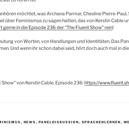
 anhören möchtet, was Archana Parmar, Chesline Pierre-Paul
el über Feminismus zu sagen hatten, das von Kerstin Cable u
t gerne in die Episode 236 der “The Fluent Show” rein
!
eutung von Worten, von Handlungen und Identitäten. Das Pan
en. Und wenn ihr schon dabei seid, hört doch auch mal in di
t Show” von Kerstin Cable, Episode 236:
https://www.fluent.
T
MINISMUS
,
NEWS
,
PANELDISKUSSION
,
SPRACHENLERNEN
,
WO