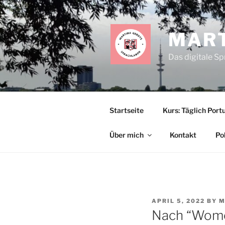
Skip
to
content
MART
Das digitale S
Startseite
Kurs: Täglich Portu
Über mich
Kontakt
Po
POSTED
APRIL 5, 2022
BY
M
ON
Nach “Wome