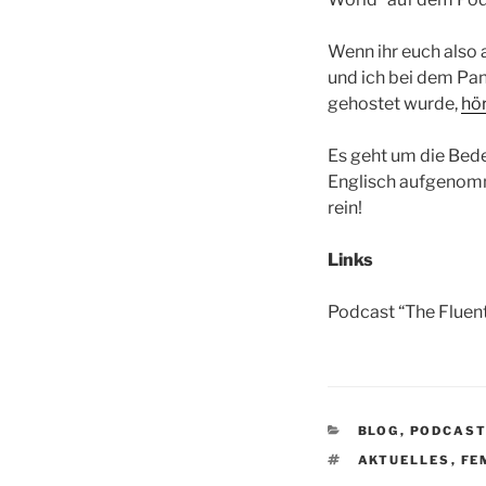
Wenn ihr euch also
und ich bei dem Pan
gehostet wurde,
hör
Es geht um die Bed
Englisch aufgenomm
rein!
Links
Podcast “The Fluen
CATEGORIES
BLOG
,
PODCAS
TAGS
AKTUELLES
,
FE