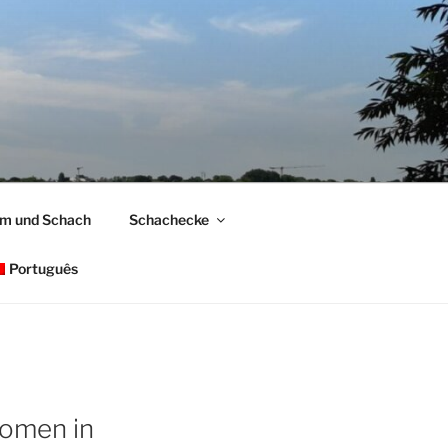
om und Schach
Schachecke
Português
omen in