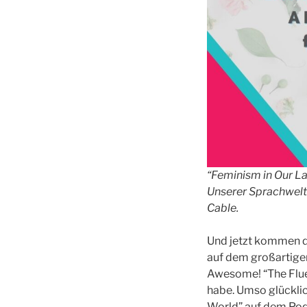
“Feminism in Our L
Unserer Sprachwelt
Cable.
Und jetzt kommen d
auf dem großartigen
Awesome! “The Fluen
habe. Umso glückli
World” auf dem Podc