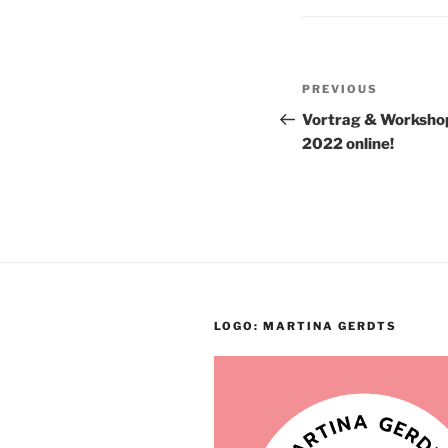
Post
Previous
PREVIOUS
navigation
Post
Vortrag & Workshop
2022 online!
LOGO: MARTINA GERDTS