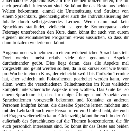
außerhalb des Sprachkurses auf die Themen konzentrieren, die für
euch persönlich interessant sind. So könnt ihr das Beste aus beiden
Welten bekommen, einmal die Unterstützung und Struktur von
einem Sprachkurs, gleichzeitig aber auch die Individualisierung der
Inhalte durch selbstgesteuertes Lernen. Wenn dann mal kein
Sprachkurs stattfindet, vielleicht ist gerade Sommerpause oder
Feiertage unterbrechen den Kurs, dann könnt ihr euch von eurem
eigenen individualisierten Programm etwas aussuchen, so dass ihr
dann trotzdem weiterlernen könnt.
Angenommen wir nehmen an einem wöchentlichen Sprachkurs teil.
Dort werden meist relativ viele der genannten Aspekte
durcheinander geübt. Dies liegt daran, dass alle Aspekte mal
vorgestellt und geübt werden sollten, da in so kurzer Zeit wie 90min
pro Woche in einem Kurs, der vielleicht zwölf bis fünfzehn Termine
hat, eher schlecht mit Fokusthemen gearbeitet werden kann, vor
allem, wenn die verschiedenen Teilnehmenden im Kurs vielleicht
komplett unterschiedliche Aspekte üben wollten. Das Gute bei so
einem Sprachkurs ist, dass ihr einige Übungen und Aspekte vom
Sprachenlernen vorgestellt bekommt und Kontakte zu anderen
Personen knüpfen könnt, die dieselbe Sprache lernen möchten und
mit der Lehrkraft auch eine Person in eurem Umfeld habt, die euch
bei Fragen weiterhelfen kann. Gleichzeitig könnt ihr euch in der Zeit
außerhalb des Sprachkurses auf die Themen konzentrieren, die für
euch persönlich interessant sind. So könnt ihr das Beste aus beiden