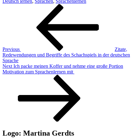
Deutsch lernen
,
Sprachen
,
Sprachenlernen
Post
Previous
Post
navigation
Previous
Zitate,
Redewendungen und Begriffe des Schachspiels in der deutschen
Sprache
Next
Next
Ich packe meinen Koffer und nehme eine große Portion
Post
Motivation zum Sprachenlernen mit
Logo: Martina Gerdts