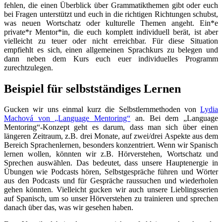
fehlen, die einen Überblick über Grammatikthemen gibt oder euch
bei Fragen unterstützt und euch in die richtigen Richtungen schubst,
was neuen Wortschatz oder kulturelle Themen angeht. Ein*e
private*r Mentor*in, die euch komplett individuell berät, ist aber
vielleicht zu teuer oder nicht erreichbar. Für diese Situation
empfiehlt es sich, einen allgemeinen Sprachkurs zu belegen und
dann neben dem Kurs euch euer individuelles Programm
zurechtzulegen.
Beispiel für selbstständiges Lernen
Gucken wir uns einmal kurz die Selbstlernmethoden von
Lydia
Machová von „Language Mentoring“
an. Bei dem „Language
Mentoring“-Konzept geht es darum, dass man sich über einen
längeren Zeitraum, z.B. drei Monate, auf zwei/drei Aspekte aus dem
Bereich Sprachenlernen, besonders konzentriert. Wenn wir Spanisch
lernen wollen, könnten wir z.B. Hörverstehen, Wortschatz und
Sprechen auswählen. Das bedeutet, dass unsere Hauptenergie in
Übungen wie Podcasts hören, Selbstgespräche führen und Wörter
aus den Podcasts und für Gespräche raussuchen und wiederholen
gehen könnten. Vielleicht gucken wir auch unsere Lieblingsserien
auf Spanisch, um so unser Hörverstehen zu trainieren und sprechen
danach über das, was wir gesehen haben.