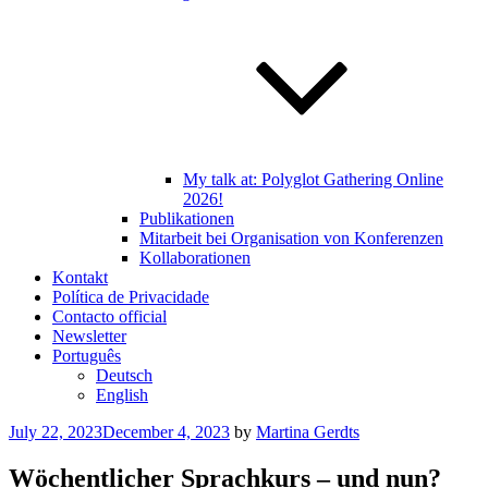
My talk at: Polyglot Gathering Online
2026!
Publikationen
Mitarbeit bei Organisation von Konferenzen
Kollaborationen
Kontakt
Política de Privacidade
Contacto official
Newsletter
Português
Deutsch
English
Posted
July 22, 2023
December 4, 2023
by
Martina Gerdts
on
Wöchentlicher Sprachkurs – und nun?