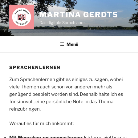
Zum
Inhalt
MARTINA GERDTS
springen
Das digitale Sprachlabor
Menü
SPRACHENLERNEN
Zum Sprachenlernen gibt es einiges zu sagen, wobei
viele Themen auch schon von anderen mehr als
genügend bespielt worden sind. Deshalb halte ich es
für sinnvoll, eine persönliche Note in das Thema
reinzubringen.
Worauf es für mich ankommt:
Mit Menschen zusammen lernen
: Ich lerne viel besser,