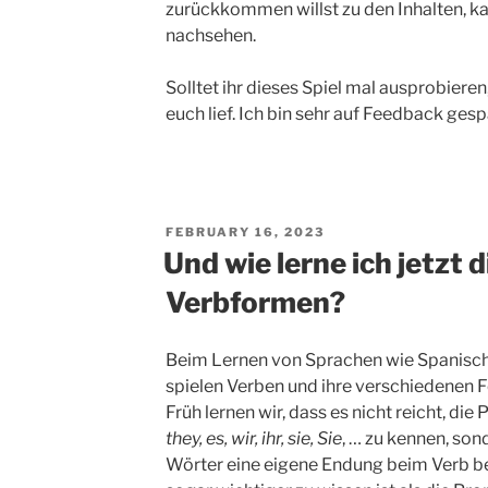
zurückkommen willst zu den Inhalten, k
nachsehen.
Solltet ihr dieses Spiel mal ausprobieren,
euch lief. Ich bin sehr auf Feedback gesp
POSTED
FEBRUARY 16, 2023
ON
Und wie lerne ich jetzt d
Verbformen?
Beim Lernen von Sprachen wie Spanisch,
spielen Verben und ihre verschiedenen F
Früh lernen wir, dass es nicht reicht, di
they, es, wir, ihr, sie, Sie
, … zu kennen, son
Wörter eine eigene Endung beim Verb be