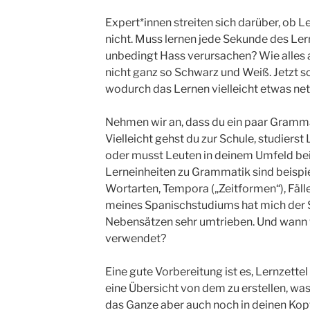
Expert*innen streiten sich darüber, ob 
nicht. Muss lernen jede Sekunde des L
unbedingt Hass verursachen? Wie alles 
nicht ganz so Schwarz und Weiß. Jetzt so
wodurch das Lernen vielleicht etwas net
Nehmen wir an, dass du ein paar Gramma
Vielleicht gehst du zur Schule, studierst 
oder musst Leuten in deinem Umfeld beim
Lerneinheiten zu Grammatik sind beisp
Wortarten, Tempora („Zeitformen“), Fäll
meines Spanischstudiums hat mich der 
Nebensätzen sehr umtrieben. Und wann
verwendet?
Eine gute Vorbereitung ist es, Lernzettel 
eine Übersicht von dem zu erstellen, wa
das Ganze aber auch noch in deinen Kopf