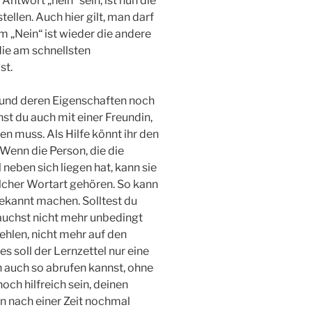
 Antwort „nein“ sein, ist nun die
ellen. Auch hier gilt, man darf
m „Nein“ ist wieder die andere
die am schnellsten
st.
n und deren Eigenschaften noch
nst du auch mit einer Freundin,
en muss. Als Hilfe könnt ihr den
Wenn die Person, die die
 neben sich liegen hat, kann sie
lcher Wortart gehören. So kann
ekannt machen. Solltest du
auchst nicht mehr unbedingt
ehlen, nicht mehr auf den
 soll der Lernzettel nur eine
n auch so abrufen kannst, ohne
ch hilfreich sein, deinen
 nach einer Zeit nochmal