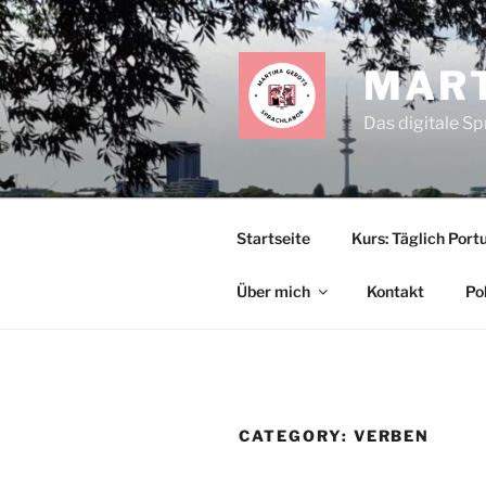
Skip
to
content
MART
Das digitale S
Startseite
Kurs: Täglich Portu
Über mich
Kontakt
Po
CATEGORY:
VERBEN