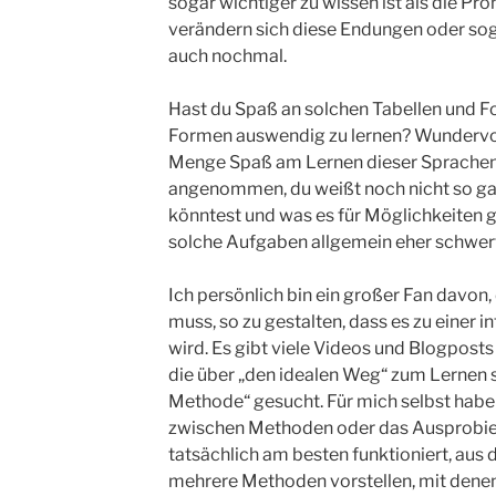
sogar wichtiger zu wissen ist als die Pr
verändern sich diese Endungen oder so
auch nochmal.
Hast du Spaß an solchen Tabellen und Fo
Formen auswendig zu lernen? Wundervoll!
Menge Spaß am Lernen dieser Sprachen 
angenommen, du weißt noch nicht so gan
könntest und was es für Möglichkeiten gi
solche Aufgaben allgemein eher schwer
Ich persönlich bin ein großer Fan davon, 
muss, so zu gestalten, dass es zu einer i
wird. Es gibt viele Videos und Blogpos
die über „den idealen Weg“ zum Lernen s
Methode“ gesucht. Für mich selbst habe
zwischen Methoden oder das Ausprobi
tatsächlich am besten funktioniert, aus
mehrere Methoden vorstellen, mit den