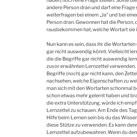
haben, noch eine Frage stellen. Sollte die
andere Person dran und darf eine Frage st
weiterfragen bei einem „Ja“ und bei eine
Person dran. Gewonnen hat die Person, 
rausbekommen hat, welche Wortart sie i
Nun kann es sein, dass ihr die Wortarte
gar nicht auswendig könnt. Vielleicht ler
die die Begriffe gar nicht auswendig lern
zuvor erwähnten Lernzettel verwenden. 
Begriffe (noch) gar nicht kann, den Zettel
nachsehen, welche Eigenschaften zu we
man sich mit den Wortarten schonmal b
schon etwas mehr gelernt haben und br
die extra Unterstützung, würde ich empf
Lernzettel zu schauen. Am Ende des Tages
Hilfe beim Lernen sein bis du das Wisse
diese Stütze zu verwenden. Es kann denno
Lernzettel aufzubewahren. Wenn du denn