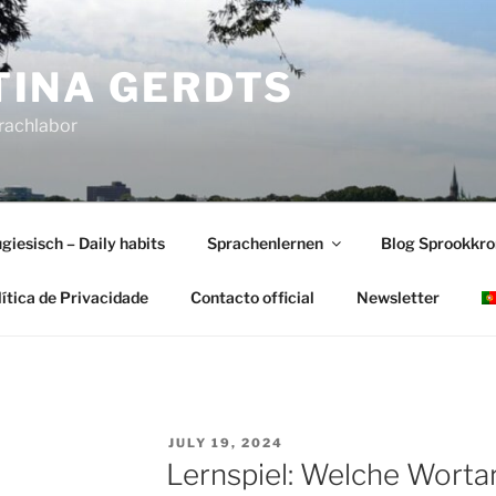
INA GERDTS
prachlabor
giesisch – Daily habits
Sprachenlernen
Blog Sprookkr
lítica de Privacidade
Contacto official
Newsletter
POSTED
JULY 19, 2024
ON
Lernspiel: Welche Wortar