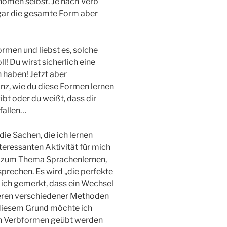
onomen selbst. Je nach Verb
gar die gesamte Form aber
rmen und liebst es, solche
 Du wirst sicherlich eine
haben! Jetzt aber
z, wie du diese Formen lernen
bt oder du weißt, dass dir
fallen…
die Sachen, die ich lernen
nteressanten Aktivität für mich
ts zum Thema Sprachenlernen,
prechen. Es wird „die perfekte
 ich gemerkt, dass ein Wechsel
eren verschiedener Methoden
 diesem Grund möchte ich
en Verbformen geübt werden