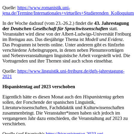
Quelle:
https://www.romanistik.uni-
jena.de/Termine/Internationales+virtuelles+Studierenden_Kolloq
In der Woche dadrauf (vom 23.-26.2.) findet die
43. Jahrestagung
der
Deutschen Gesellschaft für Sprachwissenschaften
statt.
Veranstaltet wird diese von der Albert-Ludwigs-Universität Freiburg
im Breisgau aus. Das diesjährige Thema ist
Modell und Evidenz
.
Das Programm ist bereits online. Unter anderem gibt es fünfzehn
verschiedene Arbeitsgruppen, in denen neben Plenumsvorträgen
und Nebenveranstaltungen linguistische Arbeit vorgestellt wird. Die
Vortragenden und ihre Themen sind auch schon einsehbar.
Quelle:
https://www.linguistik.uni-freiburg.de/dgfs-jahrestagung-
2021
Hispanistentag auf 2023 verschoben
Eigentlich hätte es diesen Monat auch den
Hispanistentag
geben
sollen, der Forschende der spanischen Linguistik,
Literaturwissenschaften, Fachdidaktik und Kulturwissenschaften
zusammenbringt. Die Veranstalter*innen haben sich jedoch im
vergangenen Jahr dazu entschieden, die Veranstaltung auf 2023 zu
verschieben.
Quelle (auf Spanisch):
https://hispanistentag-2023.uni-