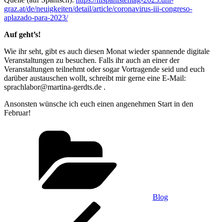
graz.at/de/neuigkeiten/detail/article/coronavirus-iii-congreso-
aplazado-para-2023/
Auf geht’s!
Wie ihr seht, gibt es auch diesen Monat wieder spannende digitale
Veranstaltungen zu besuchen. Falls ihr auch an einer der
Veranstaltungen teilnehmt oder sogar Vortragende seid und euch
darüber austauschen wollt, schreibt mir gerne eine E-Mail:
sprachlabor@martina-gerdts.de .
Ansonsten wünsche ich euch einen angenehmen Start in den
Februar!
Categories
Blog
Post
Previous
Post
navigation