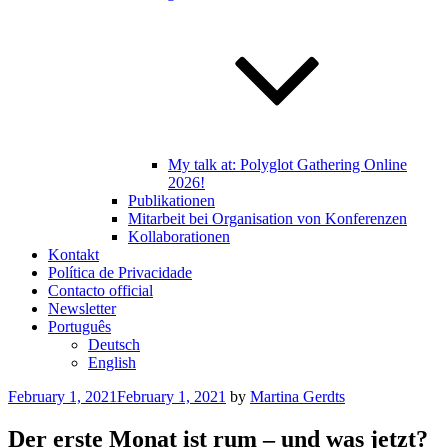
My talk at: Polyglot Gathering Online
2026!
Publikationen
Mitarbeit bei Organisation von Konferenzen
Kollaborationen
Kontakt
Política de Privacidade
Contacto official
Newsletter
Português
Deutsch
English
Posted
February 1, 2021
February 1, 2021
by
Martina Gerdts
on
Der erste Monat ist rum – und was jetzt?