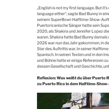
„English is not my first language. But it’s 
language either“, sagte Bad Bunny in ein
seinem SuperBowl-Halftime-Show-Auftr
Puertoricanische Sänger hatte sein S
2020, als Shakira und Jennifer Lopez d
waren. Shakira hatte Bad Bunny damals 
2026 war nun das Jahr gekommen, in de
Star des Auftritts war. In seiner Halfti
Spanisch. In seinen Texten und in den In
und Bühne hatte er einige Referenzen zu
dessen Gesellschaft und Geschichte, un
Reflexion: Was weißt du über Puerto 
zu Puerto Rico in dem Halftime-Show-