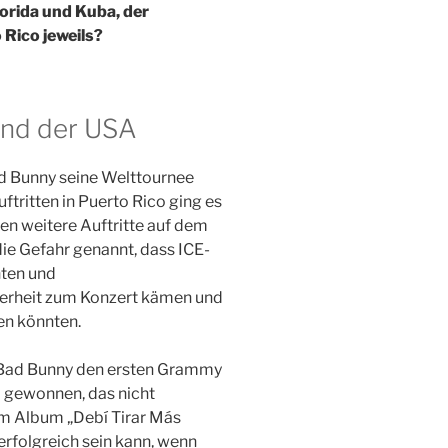
orida und Kuba, der
Rico jeweils?
and der USA
d Bunny seine Welttournee
uftritten in Puerto Rico ging es
ben weitere Auftritte auf dem
ie Gefahr genannt, dass ICE-
ten und
herheit zum Konzert kämen und
en könnten.
 Bad Bunny den ersten Grammy
 gewonnen, das nicht
em Album „Debí Tirar Más
erfolgreich sein kann, wenn