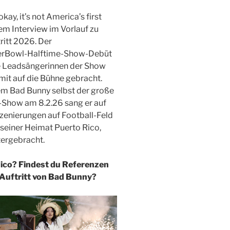
okay, it’s not America’s first
em Interview im Vorlauf zu
itt 2026. Der
uperBowl-Halftime-Show-Debüt
ie Leadsängerinnen der Show
mit auf die Bühne gebracht.
m Bad Bunny selbst der große
me-Show am 8.2.26 sang er auf
szenierungen auf Football-Feld
 seiner Heimat Puerto Rico,
tergebracht.
Rico? Findest du Referenzen
Auftritt von Bad Bunny?