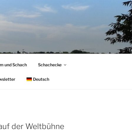
om und Schach
Schachecke
sletter
Deutsch
auf der Weltbühne