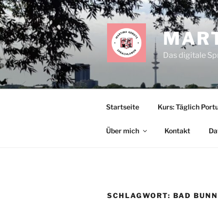
Zum
Inhalt
springen
MART
Das digitale S
Startseite
Kurs: Täglich Portu
Über mich
Kontakt
Da
SCHLAGWORT:
BAD BUN