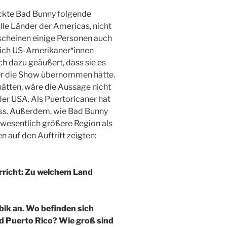
ickte Bad Bunny folgende
lle Länder der Americas, nicht
scheinen einige Personen auch
sich US-Amerikaner*innen
h dazu geäußert, dass sie es
er die Show übernommen hätte.
ätten, wäre die Aussage nicht
der USA. Als Puertoricaner hat
ss. Außerdem, wie Bad Bunny
e wesentlich größere Region als
n auf den Auftritt zeigten:
rricht: Zu welchem Land
bik an. Wo befinden sich
d Puerto Rico? Wie groß sind