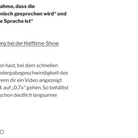
nahme, dass die
anisch gesprochen wird“ und
le Sprache ist“
nny bei der Halftime-Show
en hast, bei dem schnellen
edergabegeschwindigkeit des
enn dir ein Video angezeigt
B. auf „0,7x“ gehen. So behältst
d schon deutlich langsamer
go