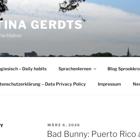
INA GERDTS
prachlabor
giesisch – Daily habits
Sprachenlernen
Blog Sprookkr
tenschutzerklärung – Data Privacy Policy
Impressum
New
VERÖFFENTLICHT
NY
MÄRZ 6, 2026
AM
Bad Bunny: Puerto Rico 