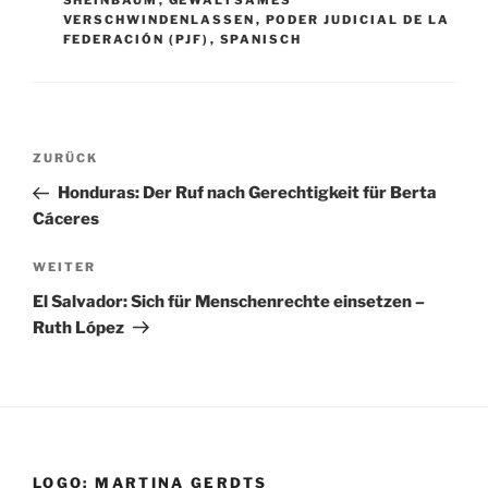
SHEINBAUM
,
GEWALTSAMES
VERSCHWINDENLASSEN
,
PODER JUDICIAL DE LA
FEDERACIÓN (PJF)
,
SPANISCH
Beitragsnavigation
Vorheriger
ZURÜCK
Beitrag
Honduras: Der Ruf nach Gerechtigkeit für Berta
Cáceres
Nächster
WEITER
Beitrag
El Salvador: Sich für Menschenrechte einsetzen –
Ruth López
LOGO: MARTINA GERDTS