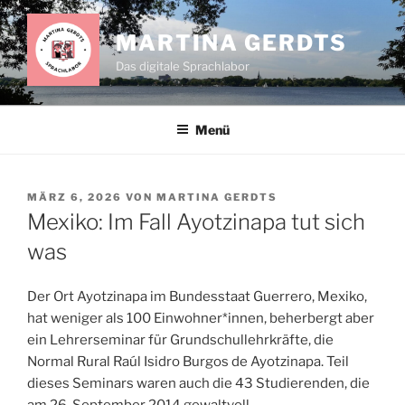
Zum
Inhalt
MARTINA GERDTS
springen
Das digitale Sprachlabor
Menü
VERÖFFENTLICHT
MÄRZ 6, 2026
VON
MARTINA GERDTS
AM
Mexiko: Im Fall Ayotzinapa tut sich
was
Der Ort Ayotzinapa im Bundesstaat Guerrero, Mexiko,
hat weniger als 100 Einwohner*innen, beherbergt aber
ein Lehrerseminar für Grundschullehrkräfte, die
Normal Rural Raúl Isidro Burgos de Ayotzinapa. Teil
dieses Seminars waren auch die 43 Studierenden, die