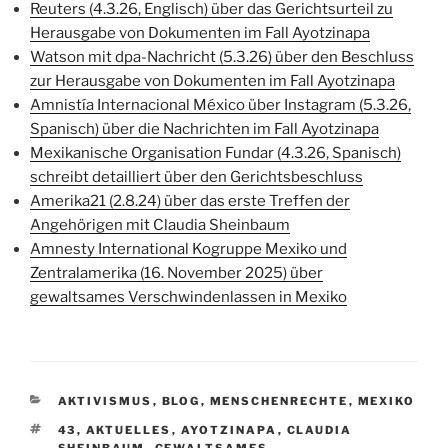
Reuters (4.3.26, Englisch) über das Gerichtsurteil zu
Herausgabe von Dokumenten im Fall Ayotzinapa
Watson mit dpa-Nachricht (5.3.26) über den Beschluss
zur Herausgabe von Dokumenten im Fall Ayotzinapa
Amnistía Internacional México über Instagram (5.3.26,
Spanisch) über die Nachrichten im Fall Ayotzinapa
Mexikanische Organisation Fundar (4.3.26, Spanisch)
schreibt detailliert über den Gerichtsbeschluss
Amerika21 (2.8.24) über das erste Treffen der
Angehörigen mit Claudia Sheinbaum
Amnesty International Kogruppe Mexiko und
Zentralamerika (16. November 2025) über
gewaltsames Verschwindenlassen in Mexiko
KATEGORIEN
AKTIVISMUS
,
BLOG
,
MENSCHENRECHTE
,
MEXIKO
SCHLAGWÖRTER
43
,
AKTUELLES
,
AYOTZINAPA
,
CLAUDIA