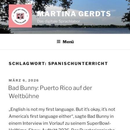
Zum
Inhalt
MARTINA GERDTS
springen
Das digitale Sprachlabor
Menü
SCHLAGWORT:
SPANISCHUNTERRICHT
VERÖFFENTLICHT
MÄRZ 6, 2026
AM
Bad Bunny: Puerto Rico auf der
Weltbühne
„English is not my first language. But it’s okay, it’s not
America’s first language either“, sagte Bad Bunny in
einem Interview im Vorlauf zu seinem SuperBowl-