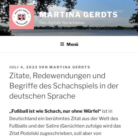
Zum
Inhalt
MARTINA GERDTS
springen
Das digitale Sprachlabor
Menü
VERÖFFENTLICHT
JULI 4, 2023
VON
MARTINA GERDTS
AM
Zitate, Redewendungen und
Begriffe des Schachspiels in der
deutschen Sprache
„Fußball ist wie Schach, nur ohne Würfel“
ist in
Deutschland ein berühmtes Zitat aus der Welt des
Fußballs und der Satire (Gerüchten zufolge wird das
Zitat Podolski zugeschrieben, soll aber von