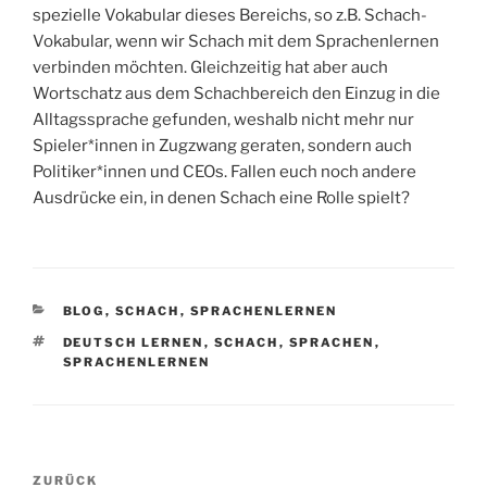
spezielle Vokabular dieses Bereichs, so z.B. Schach-
Vokabular, wenn wir Schach mit dem Sprachenlernen
verbinden möchten. Gleichzeitig hat aber auch
Wortschatz aus dem Schachbereich den Einzug in die
Alltagssprache gefunden, weshalb nicht mehr nur
Spieler*innen in Zugzwang geraten, sondern auch
Politiker*innen und CEOs. Fallen euch noch andere
Ausdrücke ein, in denen Schach eine Rolle spielt?
KATEGORIEN
BLOG
,
SCHACH
,
SPRACHENLERNEN
SCHLAGWÖRTER
DEUTSCH LERNEN
,
SCHACH
,
SPRACHEN
,
SPRACHENLERNEN
Beitragsnavigation
Vorheriger
ZURÜCK