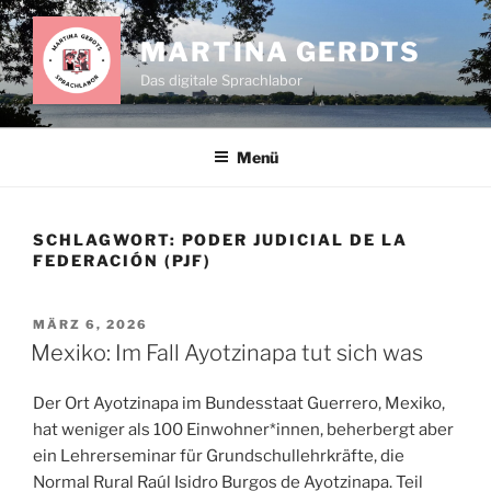
Zum
Inhalt
MARTINA GERDTS
springen
Das digitale Sprachlabor
Menü
SCHLAGWORT:
PODER JUDICIAL DE LA
FEDERACIÓN (PJF)
VERÖFFENTLICHT
MÄRZ 6, 2026
AM
Mexiko: Im Fall Ayotzinapa tut sich was
Der Ort Ayotzinapa im Bundesstaat Guerrero, Mexiko,
hat weniger als 100 Einwohner*innen, beherbergt aber
ein Lehrerseminar für Grundschullehrkräfte, die
Normal Rural Raúl Isidro Burgos de Ayotzinapa. Teil