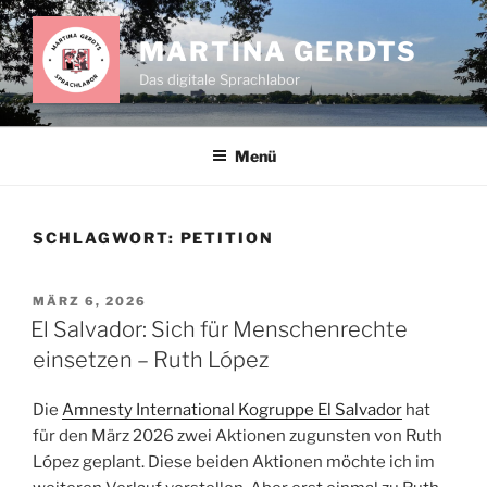
Zum
Inhalt
MARTINA GERDTS
springen
Das digitale Sprachlabor
Menü
SCHLAGWORT:
PETITION
VERÖFFENTLICHT
MÄRZ 6, 2026
AM
El Salvador: Sich für Menschenrechte
einsetzen – Ruth López
Die
Amnesty International Kogruppe El Salvador
hat
für den März 2026 zwei Aktionen zugunsten von Ruth
López geplant. Diese beiden Aktionen möchte ich im