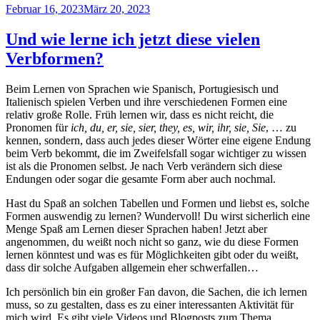
Veröffentlicht
Februar 16, 2023
März 20, 2023
am
Und wie lerne ich jetzt diese vielen
Verbformen?
Beim Lernen von Sprachen wie Spanisch, Portugiesisch und
Italienisch spielen Verben und ihre verschiedenen Formen eine
relativ große Rolle. Früh lernen wir, dass es nicht reicht, die
Pronomen für
ich, du, er, sie, sier, they, es, wir, ihr, sie, Sie
, … zu
kennen, sondern, dass auch jedes dieser Wörter eine eigene Endung
beim Verb bekommt, die im Zweifelsfall sogar wichtiger zu wissen
ist als die Pronomen selbst. Je nach Verb verändern sich diese
Endungen oder sogar die gesamte Form aber auch nochmal.
Hast du Spaß an solchen Tabellen und Formen und liebst es, solche
Formen auswendig zu lernen? Wundervoll! Du wirst sicherlich eine
Menge Spaß am Lernen dieser Sprachen haben! Jetzt aber
angenommen, du weißt noch nicht so ganz, wie du diese Formen
lernen könntest und was es für Möglichkeiten gibt oder du weißt,
dass dir solche Aufgaben allgemein eher schwerfallen…
Ich persönlich bin ein großer Fan davon, die Sachen, die ich lernen
muss, so zu gestalten, dass es zu einer interessanten Aktivität für
mich wird. Es gibt viele Videos und Blogposts zum Thema