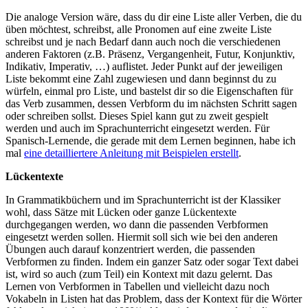
Die analoge Version wäre, dass du dir eine Liste aller Verben, die du
üben möchtest, schreibst, alle Pronomen auf eine zweite Liste
schreibst und je nach Bedarf dann auch noch die verschiedenen
anderen Faktoren (z.B. Präsenz, Vergangenheit, Futur, Konjunktiv,
Indikativ, Imperativ, …) auflistet. Jeder Punkt auf der jeweiligen
Liste bekommt eine Zahl zugewiesen und dann beginnst du zu
würfeln, einmal pro Liste, und bastelst dir so die Eigenschaften für
das Verb zusammen, dessen Verbform du im nächsten Schritt sagen
oder schreiben sollst. Dieses Spiel kann gut zu zweit gespielt
werden und auch im Sprachunterricht eingesetzt werden. Für
Spanisch-Lernende, die gerade mit dem Lernen beginnen, habe ich
mal
eine detailliertere Anleitung mit Beispielen erstellt
.
Lückentexte
In Grammatikbüchern und im Sprachunterricht ist der Klassiker
wohl, dass Sätze mit Lücken oder ganze Lückentexte
durchgegangen werden, wo dann die passenden Verbformen
eingesetzt werden sollen. Hiermit soll sich wie bei den anderen
Übungen auch darauf konzentriert werden, die passenden
Verbformen zu finden. Indem ein ganzer Satz oder sogar Text dabei
ist, wird so auch (zum Teil) ein Kontext mit dazu gelernt. Das
Lernen von Verbformen in Tabellen und vielleicht dazu noch
Vokabeln in Listen hat das Problem, dass der Kontext für die Wörter