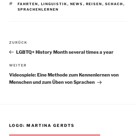
SCHLAGWÖRTER
FAHRTEN
,
LINGUISTIK
,
NEWS
,
REISEN
,
SCHACH
,
SPRACHENLERNEN
Beitragsnavigation
Vorheriger
ZURÜCK
Beitrag
LGBTQ+ History Month several times a year
Nächster
WEITER
Beitrag
Videospiele: Eine Methode zum Kennenlernen von
Menschen und zum Üben von Sprachen
LOGO: MARTINA GERDTS