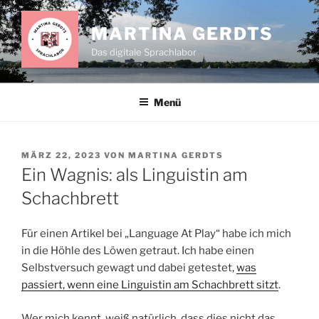
Zum
Inhalt
MARTINA GERDTS
springen
Das digitale Sprachlabor
Menü
VERÖFFENTLICHT
MÄRZ 22, 2023
VON
MARTINA GERDTS
AM
Ein Wagnis: als Linguistin am
Schachbrett
Für einen Artikel bei „Language At Play“ habe ich mich
in die Höhle des Löwen getraut. Ich habe einen
Selbstversuch gewagt und dabei getestet,
was
passiert, wenn eine Linguistin am Schachbrett sitzt
.
Wer mich kennt, weiß natürlich, dass dies nicht das