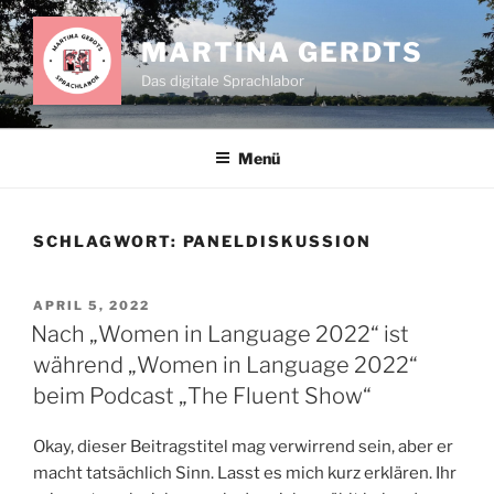
Zum
Inhalt
MARTINA GERDTS
springen
Das digitale Sprachlabor
Menü
SCHLAGWORT:
PANELDISKUSSION
VERÖFFENTLICHT
APRIL 5, 2022
AM
Nach „Women in Language 2022“ ist
während „Women in Language 2022“
beim Podcast „The Fluent Show“
Okay, dieser Beitragstitel mag verwirrend sein, aber er
macht tatsächlich Sinn. Lasst es mich kurz erklären. Ihr